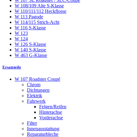
W 107 SL Roadster / SLC-Coupé
W 108/109 Alte S-Klasse
W 110/111/112 Heckflosse
W 113 Pagode
W 114/115 Strich-Acht
W 116 S-Klasse
W 123
W 124
W 126 S-Klasse
W 140 S-Klasse
W 463 G-Klasse
Ersatzteile
W 107 Roadster Coupé
Chrom
Dichtungen
Elektrik
Fahrwerk
Felgen/Reifen
Hinterachse
Vorderachse
Filter
Innenausstattung
Reparaturbleche