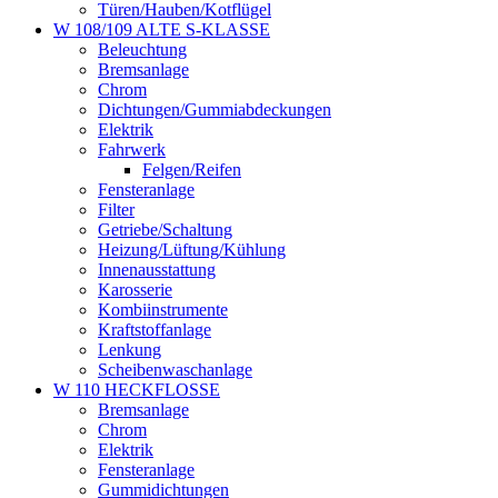
Türen/Hauben/Kotflügel
W 108/109 ALTE S-KLASSE
Beleuchtung
Bremsanlage
Chrom
Dichtungen/Gummiabdeckungen
Elektrik
Fahrwerk
Felgen/Reifen
Fensteranlage
Filter
Getriebe/Schaltung
Heizung/Lüftung/Kühlung
Innenausstattung
Karosserie
Kombiinstrumente
Kraftstoffanlage
Lenkung
Scheibenwaschanlage
W 110 HECKFLOSSE
Bremsanlage
Chrom
Elektrik
Fensteranlage
Gummidichtungen