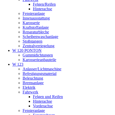
Felgen/Reifen
Hinterachse
Fensteranlage
Innenausstattung
Karosserie
Kraftstoffanlage
Reparaturbleche
Scheibenwaschanlage
Stoßstangen
Zentralverriegelung
W 120 PONTON
Gummidichtungen
Karosserieanbauteile
W 123
Anlasser/Lichtmaschine
Befestigungsmaterial
Beleuchtung
Bremsanlage
Elektrik
Fahrwerk
Felgen und Reifen
Hinterachse
Vorderachse
Fensteranlage