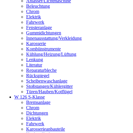
Anlasser/Lichtmaschine
Beleuchtung
Chrom
Elektrik
Fahrwerk
Fensteranlage
Gummidichtungen
Innenausstattung/Verkleidung
Karosserie
Kombiinstrumente
Kühlung/Heizung/Lüftung
Lenkung
Literatur
Reparaturbleche
Rückspiegel
Scheibenwaschanlage
Stoßstangen/Kühlergitter
Türen/Hauben/Kotflügel
W 126 S-Klasse
Bremsanlage
Chrom
Dichtungen
Elektrik
Fahrwerk
Karosserieanbauteile