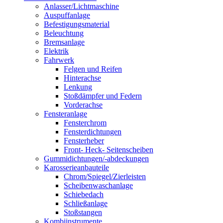
Anlasser/Lichtmaschine
Auspuffanlage
Befestigungsmaterial
Beleuchtung
Bremsanlage
Elektrik
Fahrwerk
Felgen und Reifen
Hinterachse
Lenkung
Stoßdämpfer und Federn
Vorderachse
Fensteranlage
Fensterchrom
Fensterdichtungen
Fensterheber
Front- Heck- Seitenscheiben
Gummidichtungen/-abdeckungen
Karosserieanbauteile
Chrom/Spiegel/Zierleisten
Scheibenwaschanlage
Schiebedach
Schließanlage
Stoßstangen
Kombiinstrumente