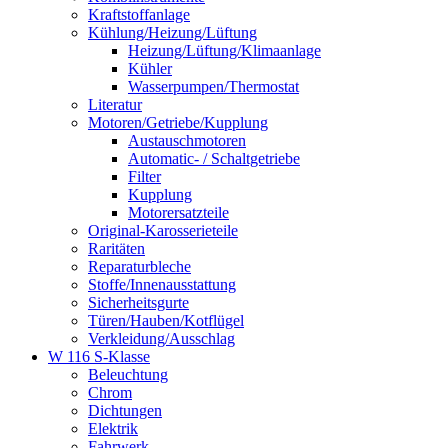
Kraftstoffanlage
Kühlung/Heizung/Lüftung
Heizung/Lüftung/Klimaanlage
Kühler
Wasserpumpen/Thermostat
Literatur
Motoren/Getriebe/Kupplung
Austauschmotoren
Automatic- / Schaltgetriebe
Filter
Kupplung
Motorersatzteile
Original-Karosserieteile
Raritäten
Reparaturbleche
Stoffe/Innenausstattung
Sicherheitsgurte
Türen/Hauben/Kotflügel
Verkleidung/Ausschlag
W 116 S-Klasse
Beleuchtung
Chrom
Dichtungen
Elektrik
Fahrwerk