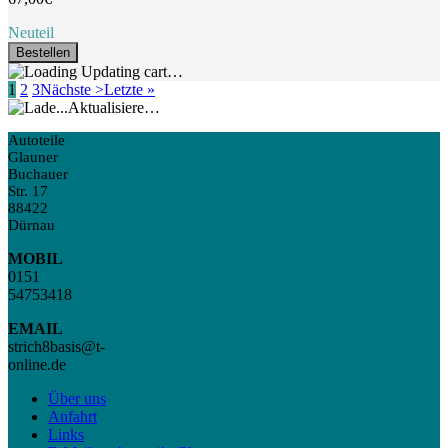
Neuteil
Bestellen
Updating cart…
1
2
3
Nächste >
Letzte »
Aktualisiere…
Autoteile
Glauner
Buchauer
Str. 17
88422
Dürnau
MOBIL
0151
54753418
EMAIL
strich8basis@t-
online.de
Über uns
Anfahrt
Links