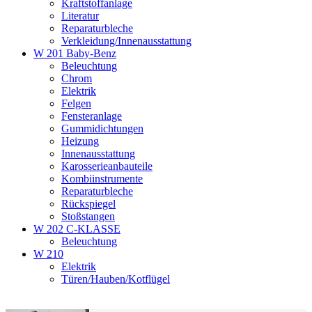
Kraftstoffanlage
Literatur
Reparaturbleche
Verkleidung/Innenausstattung
W 201 Baby-Benz
Beleuchtung
Chrom
Elektrik
Felgen
Fensteranlage
Gummidichtungen
Heizung
Innenausstattung
Karosserieanbauteile
Kombiinstrumente
Reparaturbleche
Rückspiegel
Stoßstangen
W 202 C-KLASSE
Beleuchtung
W 210
Elektrik
Türen/Hauben/Kotflügel