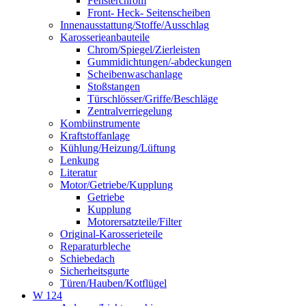
Fensterchrom
Front- Heck- Seitenscheiben
Innenausstattung/Stoffe/Ausschlag
Karosserieanbauteile
Chrom/Spiegel/Zierleisten
Gummidichtungen/-abdeckungen
Scheibenwaschanlage
Stoßstangen
Türschlösser/Griffe/Beschläge
Zentralverriegelung
Kombiinstrumente
Kraftstoffanlage
Kühlung/Heizung/Lüftung
Lenkung
Literatur
Motor/Getriebe/Kupplung
Getriebe
Kupplung
Motorersatzteile/Filter
Original-Karosserieteile
Reparaturbleche
Schiebedach
Sicherheitsgurte
Türen/Hauben/Kotflügel
W 124