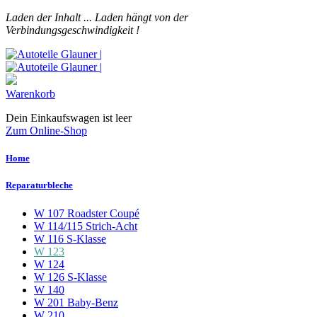
Laden der Inhalt ...
Laden hängt von der
Verbindungsgeschwindigkeit !
Warenkorb
Dein Einkaufswagen ist leer
Zum Online-Shop
Home
Reparaturbleche
W 107 Roadster Coupé
W 114/115 Strich-Acht
W 116 S-Klasse
W 123
W 124
W 126 S-Klasse
W 140
W 201 Baby-Benz
W 210