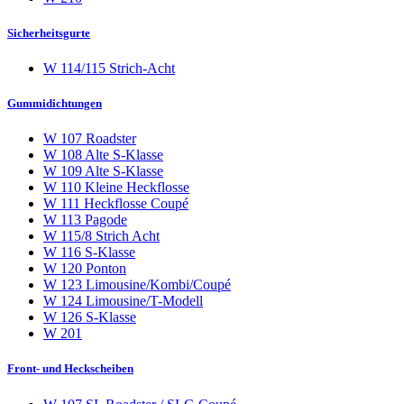
Sicherheitsgurte
W 114/115 Strich-Acht
Gummidichtungen
W 107 Roadster
W 108 Alte S-Klasse
W 109 Alte S-Klasse
W 110 Kleine Heckflosse
W 111 Heckflosse Coupé
W 113 Pagode
W 115/8 Strich Acht
W 116 S-Klasse
W 120 Ponton
W 123 Limousine/Kombi/Coupé
W 124 Limousine/T-Modell
W 126 S-Klasse
W 201
Front- und Heckscheiben