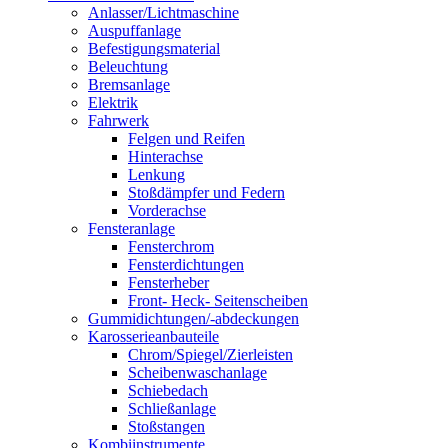
Anlasser/Lichtmaschine
Auspuffanlage
Befestigungsmaterial
Beleuchtung
Bremsanlage
Elektrik
Fahrwerk
Felgen und Reifen
Hinterachse
Lenkung
Stoßdämpfer und Federn
Vorderachse
Fensteranlage
Fensterchrom
Fensterdichtungen
Fensterheber
Front- Heck- Seitenscheiben
Gummidichtungen/-abdeckungen
Karosserieanbauteile
Chrom/Spiegel/Zierleisten
Scheibenwaschanlage
Schiebedach
Schließanlage
Stoßstangen
Kombiinstrumente