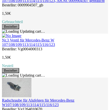
107/108/109/113/114/115/116/123, Art.Nr. 0009904507 gebraucht
Bestellnr: 0009904507_gb
1,50€
Gebrauchtteil
Bestellen
Updating cart…
Nr.3 Ventil für Mercedes-Benz W
107/108/109/113/114/115/116/123
Bestellnr: Vg0004000313
1,50€
Neuteil
Bestellen
Updating cart…
Radschraube für Alufelgen für Mercedes-Benz
W107/108/109/113/114/115/116/123
Bestellnr: Vg1264010670