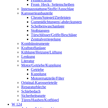
Fensterchrom
Front- Heck- Seitenscheiben
Innenausstattung/Stoffe/Ausschlag
Karosserieanbauteile
Chrom/Spiegel/Zierleisten
Gummidichtungen/-abdeckungen
Scheibenwaschanlage
Stoßstangen
Türschlösser/Griffe/Beschläge
Zentralverriegelung
Kombiinstrumente
Kraftstoffanlage
Kühlung/Heizung/Lüftung
Lenkung
Literatur
Motor/Getriebe/Kupplung
Getriebe
Kupplung
Motorersatzteile/Filter
Original-Karosserieteile
Reparaturbleche
Schiebedach
Sicherheitsgurte
Türen/Hauben/Kotflügel
W 124