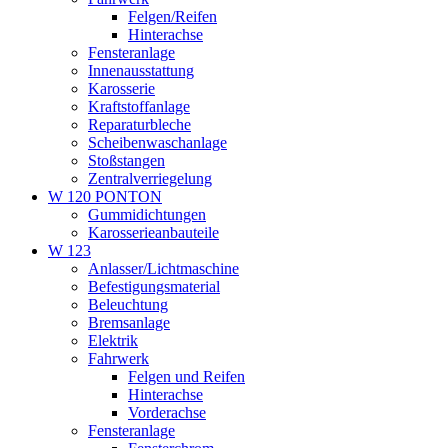
Felgen/Reifen
Hinterachse
Fensteranlage
Innenausstattung
Karosserie
Kraftstoffanlage
Reparaturbleche
Scheibenwaschanlage
Stoßstangen
Zentralverriegelung
W 120 PONTON
Gummidichtungen
Karosserieanbauteile
W 123
Anlasser/Lichtmaschine
Befestigungsmaterial
Beleuchtung
Bremsanlage
Elektrik
Fahrwerk
Felgen und Reifen
Hinterachse
Vorderachse
Fensteranlage