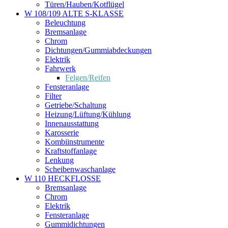
Türen/Hauben/Kotflügel
W 108/109 ALTE S-KLASSE
Beleuchtung
Bremsanlage
Chrom
Dichtungen/Gummiabdeckungen
Elektrik
Fahrwerk
Felgen/Reifen
Fensteranlage
Filter
Getriebe/Schaltung
Heizung/Lüftung/Kühlung
Innenausstattung
Karosserie
Kombiinstrumente
Kraftstoffanlage
Lenkung
Scheibenwaschanlage
W 110 HECKFLOSSE
Bremsanlage
Chrom
Elektrik
Fensteranlage
Gummidichtungen