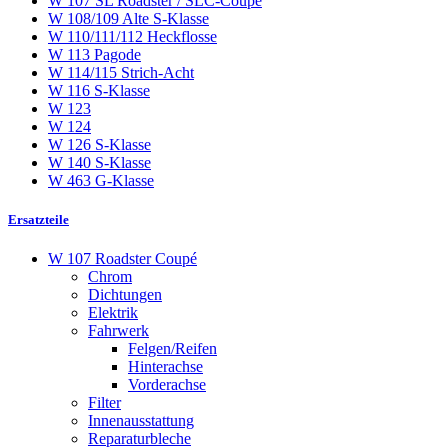
W 107 SL Roadster / SLC-Coupé
W 108/109 Alte S-Klasse
W 110/111/112 Heckflosse
W 113 Pagode
W 114/115 Strich-Acht
W 116 S-Klasse
W 123
W 124
W 126 S-Klasse
W 140 S-Klasse
W 463 G-Klasse
Ersatzteile
W 107 Roadster Coupé
Chrom
Dichtungen
Elektrik
Fahrwerk
Felgen/Reifen
Hinterachse
Vorderachse
Filter
Innenausstattung
Reparaturbleche