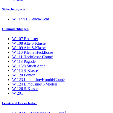
Sicherheitsgurte
W 114/115 Strich-Acht
Gummidichtungen
W 107 Roadster
W 108 Alte S-Klasse
W 109 Alte S-Klasse
W 110 Kleine Heckflosse
W 111 Heckflosse Coupé
W 113 Pagode
W 115/8 Strich Acht
W 116 S-Klasse
W 120 Ponton
W 123 Limousine/Kombi/Coupé
W 124 Limousine/T-Modell
W 126 S-Klasse
W 201
Front- und Heckscheiben