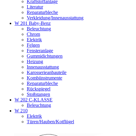
Kraftstoffanlage
Literatur
Reparaturbleche
Verkleidung/Innenausstattung
W 201 Baby-Benz
Beleuchtung
Chrom
Elektrik
Felgen
Fensteranlage
Gummidichtungen
Heizung
Innenausstattung
Karosserieanbauteile
Kombiinstrumente
Reparaturbleche
Rückspiegel
Stoßstangen
W 202 C-KLASSE
Beleuchtung
W 210
Elektrik
Türen/Hauben/Kotflügel