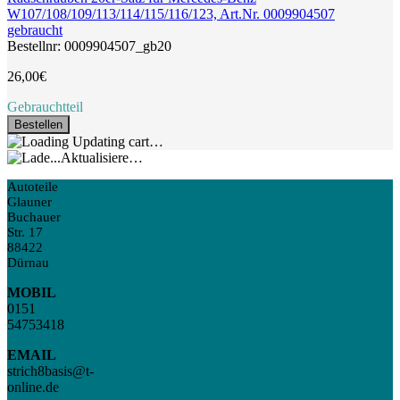
W107/108/109/113/114/115/116/123, Art.Nr. 0009904507
gebraucht
Bestellnr: 0009904507_gb20
26,00€
Gebrauchtteil
Bestellen
Updating cart…
Aktualisiere…
Autoteile
Glauner
Buchauer
Str. 17
88422
Dürnau
MOBIL
0151
54753418
EMAIL
strich8basis@t-
online.de