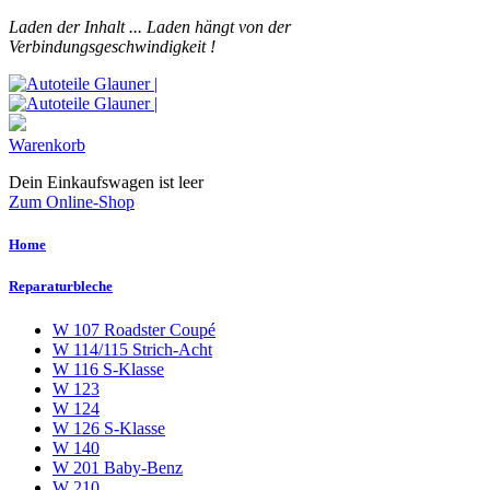
Laden der Inhalt ...
Laden hängt von der
Verbindungsgeschwindigkeit !
Warenkorb
Dein Einkaufswagen ist leer
Zum Online-Shop
Home
Reparaturbleche
W 107 Roadster Coupé
W 114/115 Strich-Acht
W 116 S-Klasse
W 123
W 124
W 126 S-Klasse
W 140
W 201 Baby-Benz
W 210