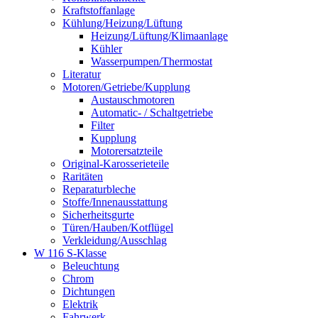
Kraftstoffanlage
Kühlung/Heizung/Lüftung
Heizung/Lüftung/Klimaanlage
Kühler
Wasserpumpen/Thermostat
Literatur
Motoren/Getriebe/Kupplung
Austauschmotoren
Automatic- / Schaltgetriebe
Filter
Kupplung
Motorersatzteile
Original-Karosserieteile
Raritäten
Reparaturbleche
Stoffe/Innenausstattung
Sicherheitsgurte
Türen/Hauben/Kotflügel
Verkleidung/Ausschlag
W 116 S-Klasse
Beleuchtung
Chrom
Dichtungen
Elektrik
Fahrwerk