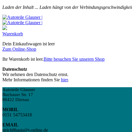
Laden der Inhalt ...
Laden hängt von der Verbindungsgeschwindigkeit
Warenkorb
Dein Einkaufswagen ist leer
Zum Online-Shop
Ihr Warenkorb ist leer.
Bitte besuchen Sie unseren Shop
Datenschutz
Wir nehmen den Datenschutz ernst.
Mehr Informationen finden Sie
hier
.
Autoteile Glauner
Buchauer Str. 17
88422 Dürnau
MOBIL
0151 54753418
EMAIL
strich8basis@t-online.de