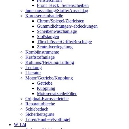
Fensterchrom
Front- Heck- Seitenscheiben
Innenausstattung/Stoffe/Ausschlag
Karosserieanbauteile
Chrom/Spiegel/Zierleisten
Gummidichtungen/-abdeckungen
Scheibenwaschanlage
Stoßstangen
Türschlösser/Griffe/Beschläge
Zentralverriegelung
Kombiinstrumente
Kraftstoffanlage
Kühlung/Heizung/Lüftung
Lenkung
Literatur
Motor/Getriebe/Kupplung
Getriebe
Kupplung
Motorersatzteile/Filter
Original-Karosserieteile
Reparaturbleche
Schiebedach
Sicherheitsgurte
Türen/Hauben/Kotflügel
W 124