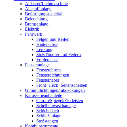
Anlasser/Lichtmaschine
Auspuffanlage
Befestigungsmaterial
Beleuchtung
Bremsanlage
Elektrik
Fahrwerk
Felgen und Reifen
Hinterachse
Lenkung
Stoßdämpfer und Federn
Vorderachse
Fensteranlage
Fensterchrom
Fensterdichtungen
Fensterheber
Front- Heck- Seitenscheiben
Gummidichtungen/-abdeckungen
Karosserieanbauteile
Chrom/Spiegel/Zierleisten
Scheibenwaschanlage
Schiebedach
Schließanlage
Stoßstangen
Kombiinstrumente