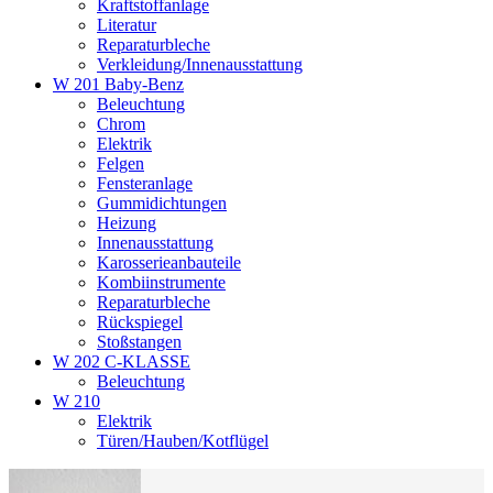
Kraftstoffanlage
Literatur
Reparaturbleche
Verkleidung/Innenausstattung
W 201 Baby-Benz
Beleuchtung
Chrom
Elektrik
Felgen
Fensteranlage
Gummidichtungen
Heizung
Innenausstattung
Karosserieanbauteile
Kombiinstrumente
Reparaturbleche
Rückspiegel
Stoßstangen
W 202 C-KLASSE
Beleuchtung
W 210
Elektrik
Türen/Hauben/Kotflügel