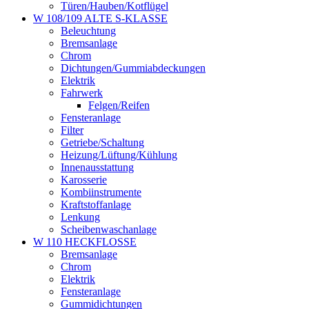
Türen/Hauben/Kotflügel
W 108/109 ALTE S-KLASSE
Beleuchtung
Bremsanlage
Chrom
Dichtungen/Gummiabdeckungen
Elektrik
Fahrwerk
Felgen/Reifen
Fensteranlage
Filter
Getriebe/Schaltung
Heizung/Lüftung/Kühlung
Innenausstattung
Karosserie
Kombiinstrumente
Kraftstoffanlage
Lenkung
Scheibenwaschanlage
W 110 HECKFLOSSE
Bremsanlage
Chrom
Elektrik
Fensteranlage
Gummidichtungen