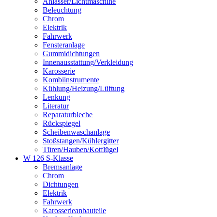
Anlasser/Lichtmaschine
Beleuchtung
Chrom
Elektrik
Fahrwerk
Fensteranlage
Gummidichtungen
Innenausstattung/Verkleidung
Karosserie
Kombiinstrumente
Kühlung/Heizung/Lüftung
Lenkung
Literatur
Reparaturbleche
Rückspiegel
Scheibenwaschanlage
Stoßstangen/Kühlergitter
Türen/Hauben/Kotflügel
W 126 S-Klasse
Bremsanlage
Chrom
Dichtungen
Elektrik
Fahrwerk
Karosserieanbauteile