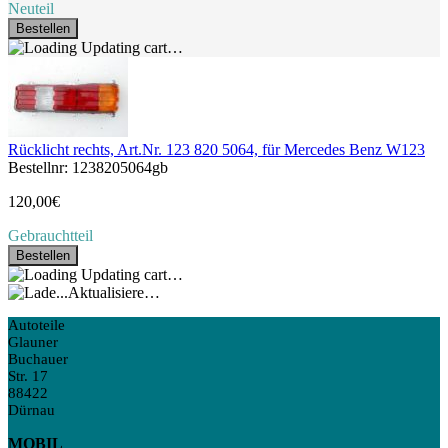
Neuteil
Bestellen
Updating cart…
Rücklicht rechts, Art.Nr. 123 820 5064, für Mercedes Benz W123
Bestellnr: 1238205064gb
120,00€
Gebrauchtteil
Bestellen
Updating cart…
Aktualisiere…
Autoteile
Glauner
Buchauer
Str. 17
88422
Dürnau
MOBIL