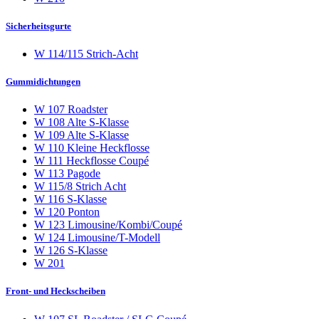
Sicherheitsgurte
W 114/115 Strich-Acht
Gummidichtungen
W 107 Roadster
W 108 Alte S-Klasse
W 109 Alte S-Klasse
W 110 Kleine Heckflosse
W 111 Heckflosse Coupé
W 113 Pagode
W 115/8 Strich Acht
W 116 S-Klasse
W 120 Ponton
W 123 Limousine/Kombi/Coupé
W 124 Limousine/T-Modell
W 126 S-Klasse
W 201
Front- und Heckscheiben