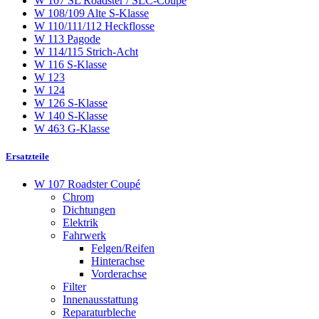
W 107 SL Roadster / SLC-Coupé
W 108/109 Alte S-Klasse
W 110/111/112 Heckflosse
W 113 Pagode
W 114/115 Strich-Acht
W 116 S-Klasse
W 123
W 124
W 126 S-Klasse
W 140 S-Klasse
W 463 G-Klasse
Ersatzteile
W 107 Roadster Coupé
Chrom
Dichtungen
Elektrik
Fahrwerk
Felgen/Reifen
Hinterachse
Vorderachse
Filter
Innenausstattung
Reparaturbleche