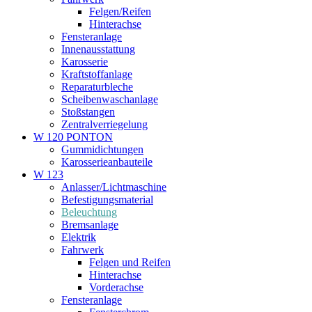
Felgen/Reifen
Hinterachse
Fensteranlage
Innenausstattung
Karosserie
Kraftstoffanlage
Reparaturbleche
Scheibenwaschanlage
Stoßstangen
Zentralverriegelung
W 120 PONTON
Gummidichtungen
Karosserieanbauteile
W 123
Anlasser/Lichtmaschine
Befestigungsmaterial
Beleuchtung
Bremsanlage
Elektrik
Fahrwerk
Felgen und Reifen
Hinterachse
Vorderachse
Fensteranlage