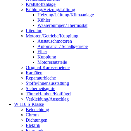
Kraftstoffanlage
Kühlung/Heizung/Lüftung
Heizung/Lüftung/Klimaanlage
Kühler
Wasserpumpen/Thermostat
Literatur
Motoren/Getriebe/Kupplung
Austauschmotoren
Automatic- / Schaltgetriebe
Filter
Kupplung
Motorersatzteile
Original-Karosserieteile
Raritäten
Reparaturbleche
Stoffe/Innenausstattung
Sicherheitsgurte
Türen/Hauben/Kotflügel
Verkleidung/Ausschlag
W 116 S-Klasse
Beleuchtung
Chrom
Dichtungen
Elektrik
Fahrwerk