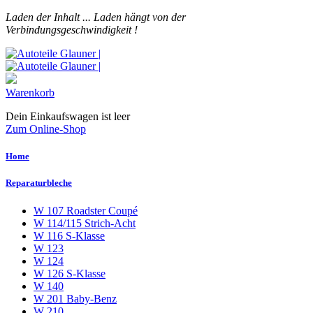
Laden der Inhalt ...
Laden hängt von der
Verbindungsgeschwindigkeit !
Warenkorb
Dein Einkaufswagen ist leer
Zum Online-Shop
Home
Reparaturbleche
W 107 Roadster Coupé
W 114/115 Strich-Acht
W 116 S-Klasse
W 123
W 124
W 126 S-Klasse
W 140
W 201 Baby-Benz
W 210