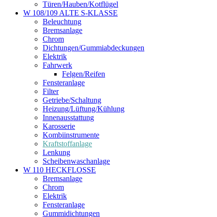
Türen/Hauben/Kotflügel
W 108/109 ALTE S-KLASSE
Beleuchtung
Bremsanlage
Chrom
Dichtungen/Gummiabdeckungen
Elektrik
Fahrwerk
Felgen/Reifen
Fensteranlage
Filter
Getriebe/Schaltung
Heizung/Lüftung/Kühlung
Innenausstattung
Karosserie
Kombiinstrumente
Kraftstoffanlage
Lenkung
Scheibenwaschanlage
W 110 HECKFLOSSE
Bremsanlage
Chrom
Elektrik
Fensteranlage
Gummidichtungen