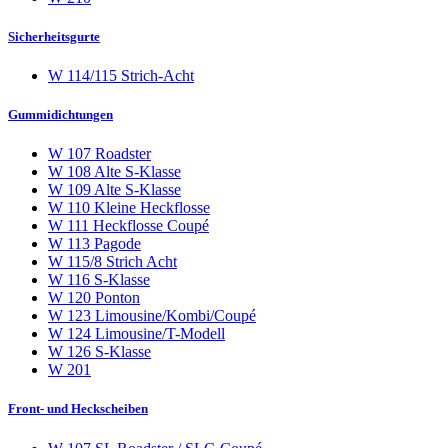
Sicherheitsgurte
W 114/115 Strich-Acht
Gummidichtungen
W 107 Roadster
W 108 Alte S-Klasse
W 109 Alte S-Klasse
W 110 Kleine Heckflosse
W 111 Heckflosse Coupé
W 113 Pagode
W 115/8 Strich Acht
W 116 S-Klasse
W 120 Ponton
W 123 Limousine/Kombi/Coupé
W 124 Limousine/T-Modell
W 126 S-Klasse
W 201
Front- und Heckscheiben