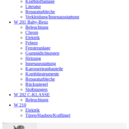
Kraftstoffanlage
Literatur
Reparaturbleche
Verkleidung/Innenausstattung
W 201 Baby-Benz
Beleuchtung
Chrom
Elektrik
Felgen
Fensteranlage
Gummidichtungen
Heizung
Innenausstattung
Karosserieanbauteile
Kombiinstrumente
Reparaturbleche
Rückspiegel
Stoßstangen
W 202 C-KLASSE
Beleuchtung
W 210
Elektrik
Türen/Hauben/Kotflügel