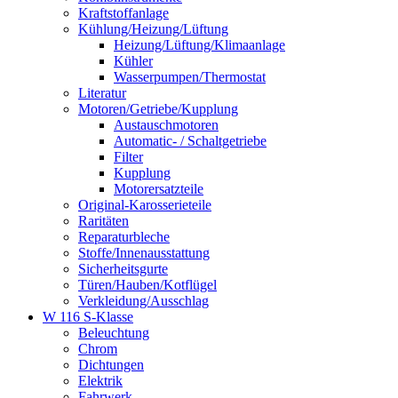
Kraftstoffanlage
Kühlung/Heizung/Lüftung
Heizung/Lüftung/Klimaanlage
Kühler
Wasserpumpen/Thermostat
Literatur
Motoren/Getriebe/Kupplung
Austauschmotoren
Automatic- / Schaltgetriebe
Filter
Kupplung
Motorersatzteile
Original-Karosserieteile
Raritäten
Reparaturbleche
Stoffe/Innenausstattung
Sicherheitsgurte
Türen/Hauben/Kotflügel
Verkleidung/Ausschlag
W 116 S-Klasse
Beleuchtung
Chrom
Dichtungen
Elektrik
Fahrwerk