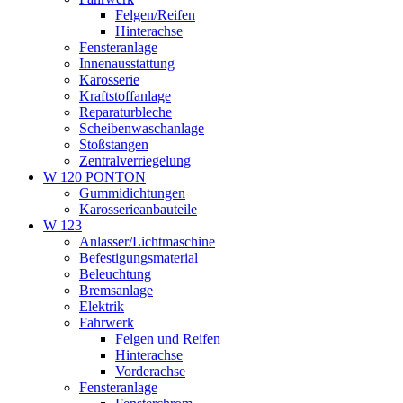
Felgen/Reifen
Hinterachse
Fensteranlage
Innenausstattung
Karosserie
Kraftstoffanlage
Reparaturbleche
Scheibenwaschanlage
Stoßstangen
Zentralverriegelung
W 120 PONTON
Gummidichtungen
Karosserieanbauteile
W 123
Anlasser/Lichtmaschine
Befestigungsmaterial
Beleuchtung
Bremsanlage
Elektrik
Fahrwerk
Felgen und Reifen
Hinterachse
Vorderachse
Fensteranlage