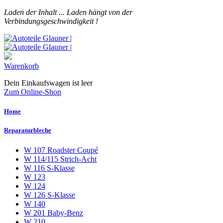
Laden der Inhalt ...
Laden hängt von der
Verbindungsgeschwindigkeit !
Warenkorb
Dein Einkaufswagen ist leer
Zum Online-Shop
Home
Reparaturbleche
W 107 Roadster Coupé
W 114/115 Strich-Acht
W 116 S-Klasse
W 123
W 124
W 126 S-Klasse
W 140
W 201 Baby-Benz
W 210