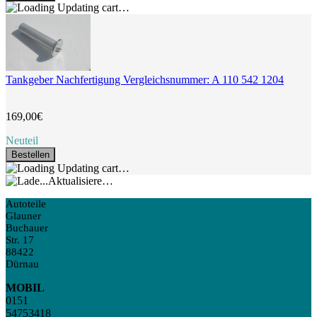
Updating cart…
Tankgeber Nachfertigung Vergleichsnummer: A 110 542 1204
169,00€
Neuteil
Bestellen
Updating cart…
Aktualisiere…
Autoteile
Glauner
Buchauer
Str. 17
88422
Dürnau
MOBIL
0151
54753418