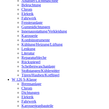
Anlasser/Lichtmaschine
Beleuchtung
Chrom
Elektrik
Fahrwerk
Fensteranlage
Gummidichtungen
Innenausstattung/Verkleidung
Karosserie
Kombiinstrumente
Kühlung/Heizung/Lüftung
Lenkung
Literatur
Reparaturbleche
Rückspiegel
Scheibenwaschanlage
Stoßstangen/Kühlergitter
Türen/Hauben/Kotflügel
W 126 S-Klasse
Bremsanlage
Chrom
Dichtungen
Elektrik
Fahrwerk
Karosserieanbauteile