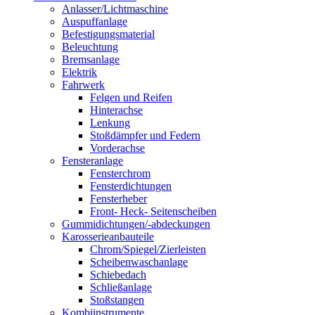
Anlasser/Lichtmaschine
Auspuffanlage
Befestigungsmaterial
Beleuchtung
Bremsanlage
Elektrik
Fahrwerk
Felgen und Reifen
Hinterachse
Lenkung
Stoßdämpfer und Federn
Vorderachse
Fensteranlage
Fensterchrom
Fensterdichtungen
Fensterheber
Front- Heck- Seitenscheiben
Gummidichtungen/-abdeckungen
Karosserieanbauteile
Chrom/Spiegel/Zierleisten
Scheibenwaschanlage
Schiebedach
Schließanlage
Stoßstangen
Kombiinstrumente