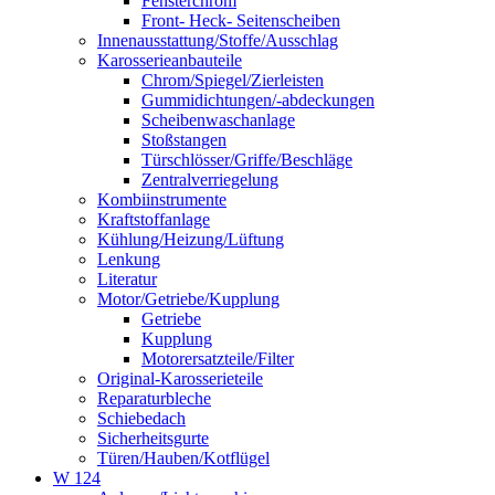
Fensterchrom
Front- Heck- Seitenscheiben
Innenausstattung/Stoffe/Ausschlag
Karosserieanbauteile
Chrom/Spiegel/Zierleisten
Gummidichtungen/-abdeckungen
Scheibenwaschanlage
Stoßstangen
Türschlösser/Griffe/Beschläge
Zentralverriegelung
Kombiinstrumente
Kraftstoffanlage
Kühlung/Heizung/Lüftung
Lenkung
Literatur
Motor/Getriebe/Kupplung
Getriebe
Kupplung
Motorersatzteile/Filter
Original-Karosserieteile
Reparaturbleche
Schiebedach
Sicherheitsgurte
Türen/Hauben/Kotflügel
W 124