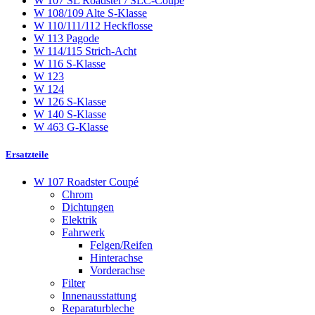
W 107 SL Roadster / SLC-Coupé
W 108/109 Alte S-Klasse
W 110/111/112 Heckflosse
W 113 Pagode
W 114/115 Strich-Acht
W 116 S-Klasse
W 123
W 124
W 126 S-Klasse
W 140 S-Klasse
W 463 G-Klasse
Ersatzteile
W 107 Roadster Coupé
Chrom
Dichtungen
Elektrik
Fahrwerk
Felgen/Reifen
Hinterachse
Vorderachse
Filter
Innenausstattung
Reparaturbleche