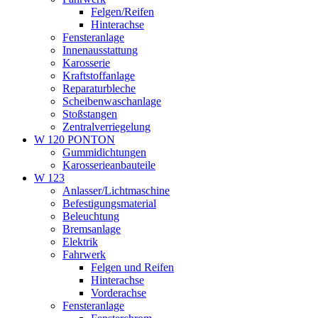
Felgen/Reifen
Hinterachse
Fensteranlage
Innenausstattung
Karosserie
Kraftstoffanlage
Reparaturbleche
Scheibenwaschanlage
Stoßstangen
Zentralverriegelung
W 120 PONTON
Gummidichtungen
Karosserieanbauteile
W 123
Anlasser/Lichtmaschine
Befestigungsmaterial
Beleuchtung
Bremsanlage
Elektrik
Fahrwerk
Felgen und Reifen
Hinterachse
Vorderachse
Fensteranlage