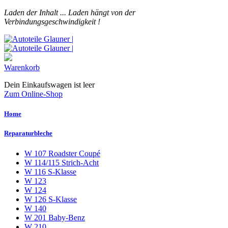
Laden der Inhalt ...
Laden hängt von der
Verbindungsgeschwindigkeit !
Warenkorb
Dein Einkaufswagen ist leer
Zum Online-Shop
Home
Reparaturbleche
W 107 Roadster Coupé
W 114/115 Strich-Acht
W 116 S-Klasse
W 123
W 124
W 126 S-Klasse
W 140
W 201 Baby-Benz
W 210