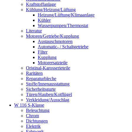
Kraftstoffanlage
Kühlung/Heizung/Lüftung
Heizung/Lüftung/Klimaanlage
Kühler
Wasserpumpen/Thermostat
Literatur
Motoren/Getriebe/Kupplung
Austauschmotoren
Automatic- / Schaltgetriebe
Filter
Kupplung
Motorersatzteile
Original-Karosserieteile
Raritäten
Reparaturbleche
Stoffe/Innenausstattung
Sicherheitsgurte
Türen/Hauben/Kotflügel
Verkleidung/Ausschlag
W 116 S-Klasse
Beleuchtung
Chrom
Dichtungen
Elektrik
Fahrwerk