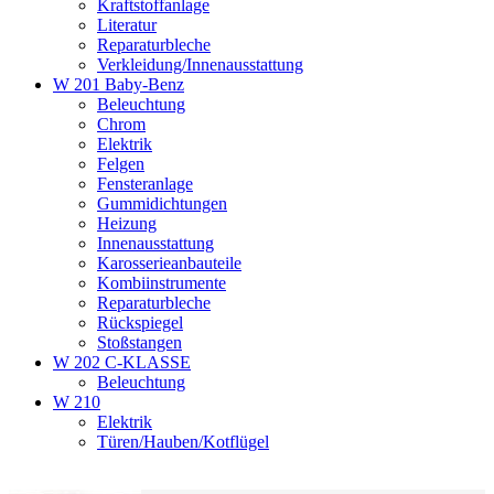
Kraftstoffanlage
Literatur
Reparaturbleche
Verkleidung/Innenausstattung
W 201 Baby-Benz
Beleuchtung
Chrom
Elektrik
Felgen
Fensteranlage
Gummidichtungen
Heizung
Innenausstattung
Karosserieanbauteile
Kombiinstrumente
Reparaturbleche
Rückspiegel
Stoßstangen
W 202 C-KLASSE
Beleuchtung
W 210
Elektrik
Türen/Hauben/Kotflügel