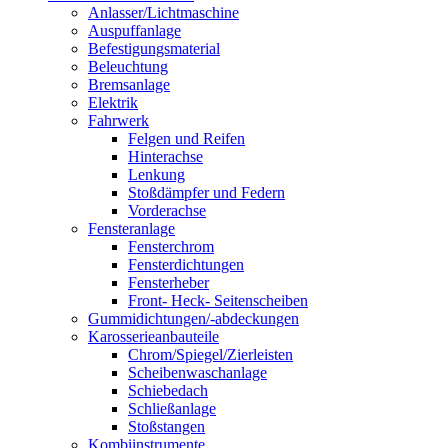
Anlasser/Lichtmaschine
Auspuffanlage
Befestigungsmaterial
Beleuchtung
Bremsanlage
Elektrik
Fahrwerk
Felgen und Reifen
Hinterachse
Lenkung
Stoßdämpfer und Federn
Vorderachse
Fensteranlage
Fensterchrom
Fensterdichtungen
Fensterheber
Front- Heck- Seitenscheiben
Gummidichtungen/-abdeckungen
Karosserieanbauteile
Chrom/Spiegel/Zierleisten
Scheibenwaschanlage
Schiebedach
Schließanlage
Stoßstangen
Kombiinstrumente