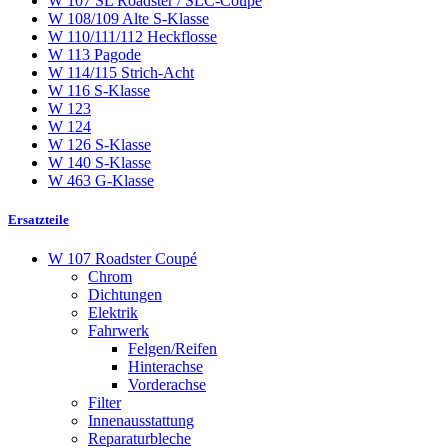
W 107 SL Roadster / SLC-Coupé
W 108/109 Alte S-Klasse
W 110/111/112 Heckflosse
W 113 Pagode
W 114/115 Strich-Acht
W 116 S-Klasse
W 123
W 124
W 126 S-Klasse
W 140 S-Klasse
W 463 G-Klasse
Ersatzteile
W 107 Roadster Coupé
Chrom
Dichtungen
Elektrik
Fahrwerk
Felgen/Reifen
Hinterachse
Vorderachse
Filter
Innenausstattung
Reparaturbleche