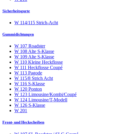
Sicherheitsgurte
W 114/115 Strich-Acht
Gummidichtungen
W 107 Roadster
W 108 Alte S-Klasse
W 109 Alte S-Klasse
W 110 Kleine Heckflosse
W 111 Heckflosse Coupé
W 113 Pagode
W 115/8 Strich Acht
W 116 S-Klasse
W 120 Ponton
W 123 Limousine/Kombi/Coupé
W 124 Limousine/T-Modell
W 126 S-Klasse
W 201
Front- und Heckscheiben