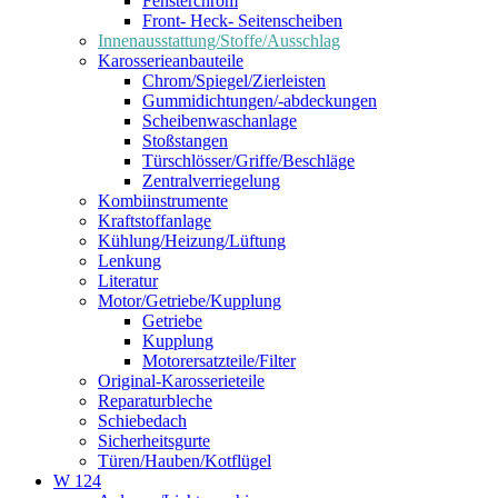
Fensterchrom
Front- Heck- Seitenscheiben
Innenausstattung/Stoffe/Ausschlag
Karosserieanbauteile
Chrom/Spiegel/Zierleisten
Gummidichtungen/-abdeckungen
Scheibenwaschanlage
Stoßstangen
Türschlösser/Griffe/Beschläge
Zentralverriegelung
Kombiinstrumente
Kraftstoffanlage
Kühlung/Heizung/Lüftung
Lenkung
Literatur
Motor/Getriebe/Kupplung
Getriebe
Kupplung
Motorersatzteile/Filter
Original-Karosserieteile
Reparaturbleche
Schiebedach
Sicherheitsgurte
Türen/Hauben/Kotflügel
W 124