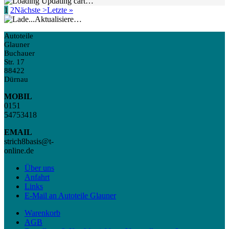
Updating cart…
1
2
Nächste >
Letzte »
Aktualisiere…
Autoteile
Glauner
Buchauer
Str. 17
88422
Dürnau
MOBIL
0151
54753418
EMAIL
strich8basis@t-
online.de
Über uns
Anfahrt
Links
E-Mail an Autoteile Glauner
Warenkorb
AGB