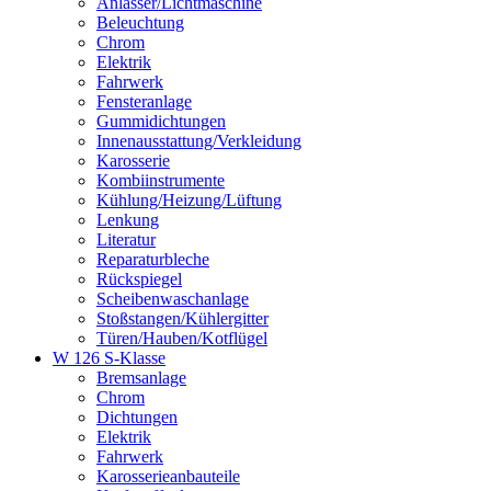
Anlasser/Lichtmaschine
Beleuchtung
Chrom
Elektrik
Fahrwerk
Fensteranlage
Gummidichtungen
Innenausstattung/Verkleidung
Karosserie
Kombiinstrumente
Kühlung/Heizung/Lüftung
Lenkung
Literatur
Reparaturbleche
Rückspiegel
Scheibenwaschanlage
Stoßstangen/Kühlergitter
Türen/Hauben/Kotflügel
W 126 S-Klasse
Bremsanlage
Chrom
Dichtungen
Elektrik
Fahrwerk
Karosserieanbauteile