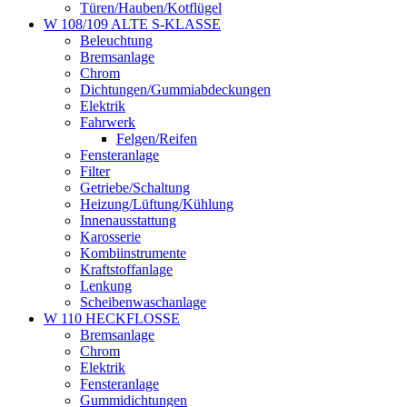
Türen/Hauben/Kotflügel
W 108/109 ALTE S-KLASSE
Beleuchtung
Bremsanlage
Chrom
Dichtungen/Gummiabdeckungen
Elektrik
Fahrwerk
Felgen/Reifen
Fensteranlage
Filter
Getriebe/Schaltung
Heizung/Lüftung/Kühlung
Innenausstattung
Karosserie
Kombiinstrumente
Kraftstoffanlage
Lenkung
Scheibenwaschanlage
W 110 HECKFLOSSE
Bremsanlage
Chrom
Elektrik
Fensteranlage
Gummidichtungen