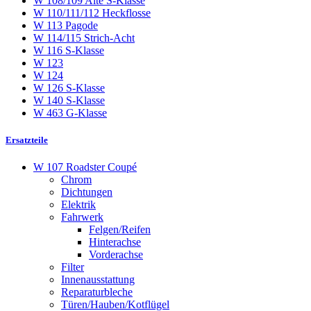
W 108/109 Alte S-Klasse
W 110/111/112 Heckflosse
W 113 Pagode
W 114/115 Strich-Acht
W 116 S-Klasse
W 123
W 124
W 126 S-Klasse
W 140 S-Klasse
W 463 G-Klasse
Ersatzteile
W 107 Roadster Coupé
Chrom
Dichtungen
Elektrik
Fahrwerk
Felgen/Reifen
Hinterachse
Vorderachse
Filter
Innenausstattung
Reparaturbleche
Türen/Hauben/Kotflügel