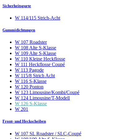
Sicherheitsgurte
W 114/115 Strich-Acht
Gummidichtungen
W 107 Roadster
W 108 Alte S-Klasse
W 109 Alte S-Klasse
W 110 Kleine Heckflosse
W 111 Heckflosse Coupé
W 113 Pagode
W 115/8 Strich Acht
W 116 S-Klasse
W 120 Ponton
W 123 Limousine/Kombi/Coupé
W 124 Limousine/T-Modell
W 126 S-Klasse
W 201
Front- und Heckscheiben
W 107 SL Roadster / SLC-Coupé