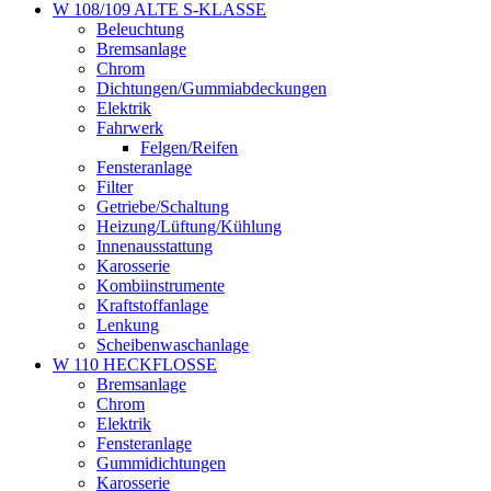
W 108/109 ALTE S-KLASSE
Beleuchtung
Bremsanlage
Chrom
Dichtungen/Gummiabdeckungen
Elektrik
Fahrwerk
Felgen/Reifen
Fensteranlage
Filter
Getriebe/Schaltung
Heizung/Lüftung/Kühlung
Innenausstattung
Karosserie
Kombiinstrumente
Kraftstoffanlage
Lenkung
Scheibenwaschanlage
W 110 HECKFLOSSE
Bremsanlage
Chrom
Elektrik
Fensteranlage
Gummidichtungen
Karosserie