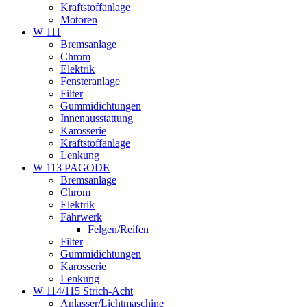
Kraftstoffanlage
Motoren
W 111
Bremsanlage
Chrom
Elektrik
Fensteranlage
Filter
Gummidichtungen
Innenausstattung
Karosserie
Kraftstoffanlage
Lenkung
W 113 PAGODE
Bremsanlage
Chrom
Elektrik
Fahrwerk
Felgen/Reifen
Filter
Gummidichtungen
Karosserie
Lenkung
W 114/115 Strich-Acht
Anlasser/Lichtmaschine