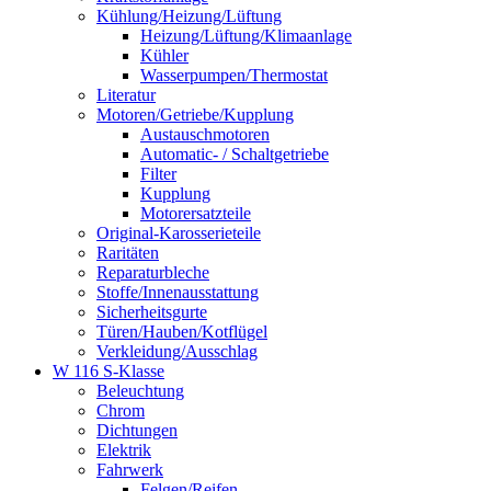
Kühlung/Heizung/Lüftung
Heizung/Lüftung/Klimaanlage
Kühler
Wasserpumpen/Thermostat
Literatur
Motoren/Getriebe/Kupplung
Austauschmotoren
Automatic- / Schaltgetriebe
Filter
Kupplung
Motorersatzteile
Original-Karosserieteile
Raritäten
Reparaturbleche
Stoffe/Innenausstattung
Sicherheitsgurte
Türen/Hauben/Kotflügel
Verkleidung/Ausschlag
W 116 S-Klasse
Beleuchtung
Chrom
Dichtungen
Elektrik
Fahrwerk
Felgen/Reifen