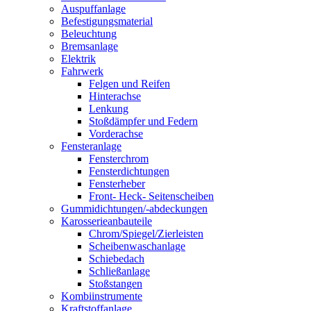
Auspuffanlage
Befestigungsmaterial
Beleuchtung
Bremsanlage
Elektrik
Fahrwerk
Felgen und Reifen
Hinterachse
Lenkung
Stoßdämpfer und Federn
Vorderachse
Fensteranlage
Fensterchrom
Fensterdichtungen
Fensterheber
Front- Heck- Seitenscheiben
Gummidichtungen/-abdeckungen
Karosserieanbauteile
Chrom/Spiegel/Zierleisten
Scheibenwaschanlage
Schiebedach
Schließanlage
Stoßstangen
Kombiinstrumente
Kraftstoffanlage