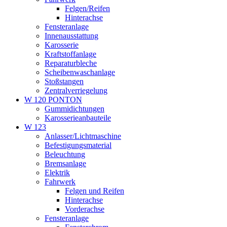
Felgen/Reifen
Hinterachse
Fensteranlage
Innenausstattung
Karosserie
Kraftstoffanlage
Reparaturbleche
Scheibenwaschanlage
Stoßstangen
Zentralverriegelung
W 120 PONTON
Gummidichtungen
Karosserieanbauteile
W 123
Anlasser/Lichtmaschine
Befestigungsmaterial
Beleuchtung
Bremsanlage
Elektrik
Fahrwerk
Felgen und Reifen
Hinterachse
Vorderachse
Fensteranlage