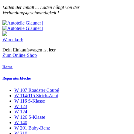
Laden der Inhalt ...
Laden hängt von der
Verbindungsgeschwindigkeit !
Warenkorb
Dein Einkaufswagen ist leer
Zum Online-Shop
Home
Reparaturbleche
W 107 Roadster Coupé
W 114/115 Strich-Acht
W 116 S-Klasse
W 123
W 124
W 126 S-Klasse
W 140
W 201 Baby-Benz
W 210