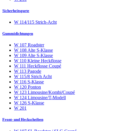
Sicherheitsgurte
W 114/115 Strich-Acht
Gummidichtungen
W 107 Roadster
W 108 Alte S-Klasse
W 109 Alte S-Klasse
W 110 Kleine Heckflosse
W 111 Heckflosse Coupé
W 113 Pagode
W 115/8 Strich Acht
W 116 S-Klasse
W 120 Ponton
W 123 Limousine/Kombi/Coupé
W 124 Limousine/T-Modell
W 126 S-Klasse
W 201
Front- und Heckscheiben