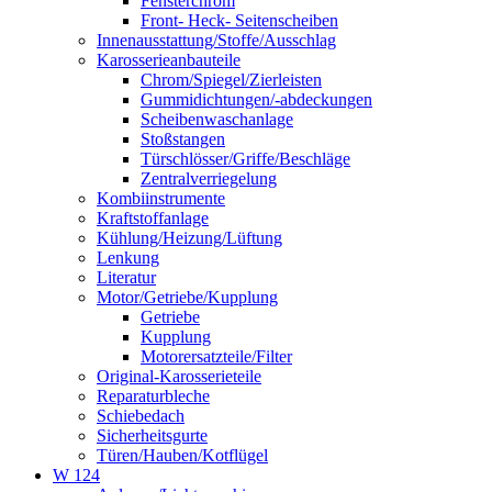
Fensterchrom
Front- Heck- Seitenscheiben
Innenausstattung/Stoffe/Ausschlag
Karosserieanbauteile
Chrom/Spiegel/Zierleisten
Gummidichtungen/-abdeckungen
Scheibenwaschanlage
Stoßstangen
Türschlösser/Griffe/Beschläge
Zentralverriegelung
Kombiinstrumente
Kraftstoffanlage
Kühlung/Heizung/Lüftung
Lenkung
Literatur
Motor/Getriebe/Kupplung
Getriebe
Kupplung
Motorersatzteile/Filter
Original-Karosserieteile
Reparaturbleche
Schiebedach
Sicherheitsgurte
Türen/Hauben/Kotflügel
W 124