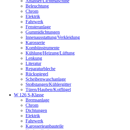
Anlasser/Lichtmaschine
Beleuchtung
Chrom
Elektrik
Fahrwerk
Fensteranlage
Gummidichtungen
Innenausstattung/Verkleidung
Karosserie
Kombiinstrumente
Kühlung/Heizung/Lüftung
Lenkung
Literatur
Reparaturbleche
Rückspiegel
Scheibenwaschanlage
Stoßstangen/Kühlergitter
Türen/Hauben/Kotflügel
W 126 S-Klasse
Bremsanlage
Chrom
Dichtungen
Elektrik
Fahrwerk
Karosserieanbauteile