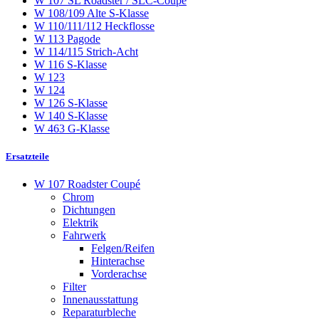
W 107 SL Roadster / SLC-Coupé
W 108/109 Alte S-Klasse
W 110/111/112 Heckflosse
W 113 Pagode
W 114/115 Strich-Acht
W 116 S-Klasse
W 123
W 124
W 126 S-Klasse
W 140 S-Klasse
W 463 G-Klasse
Ersatzteile
W 107 Roadster Coupé
Chrom
Dichtungen
Elektrik
Fahrwerk
Felgen/Reifen
Hinterachse
Vorderachse
Filter
Innenausstattung
Reparaturbleche