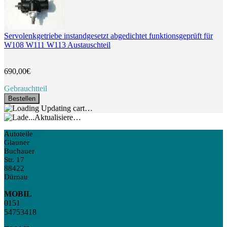
Servolenkgetriebe instandgesetzt abgedichtet funktionsgeprüft für
W108 W111 W113 Austauschteil
690,00€
Gebrauchtteil
Bestellen
Updating cart…
Aktualisiere…
Autoteile
Glauner
Buchauer
Str. 17
88422
Dürnau
MOBIL
0151
54753418