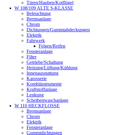
Türen/Hauben/Kotflügel
W 108/109 ALTE S-KLASSE
Beleuchtung
Bremsanlage
Chrom
Dichtungen/Gummiabdeckungen
Elektrik
Fahrwerk
Felgen/Reifen
Fensteranlage
Filter
Getriebe/Schaltung
Heizung/Lüftung/Kühlung
Innenausstattung
Karosserie
Kombiinstrumente
Kraftstoffanlage
Lenkung
Scheibenwaschanlage
W 110 HECKFLOSSE
Bremsanlage
Chrom
Elektrik
Fensteranlage
Gummidichtungen