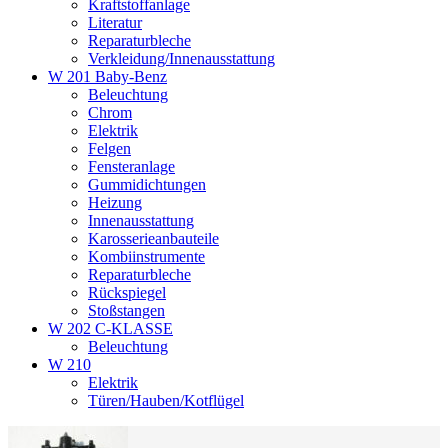
Kraftstoffanlage
Literatur
Reparaturbleche
Verkleidung/Innenausstattung
W 201 Baby-Benz
Beleuchtung
Chrom
Elektrik
Felgen
Fensteranlage
Gummidichtungen
Heizung
Innenausstattung
Karosserieanbauteile
Kombiinstrumente
Reparaturbleche
Rückspiegel
Stoßstangen
W 202 C-KLASSE
Beleuchtung
W 210
Elektrik
Türen/Hauben/Kotflügel