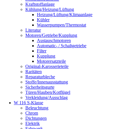
Kraftstoffanlage
Kühlung/Heizung/Lüftung
Heizung/Lüftung/Klimaanlage
Kühler
Wasserpumpen/Thermostat
Literatur
Motoren/Getriebe/Kupplung
Austauschmotoren
Automatic- / Schaltgetriebe
Filter
Kupplung
Motorersatzteile
Original-Karosserieteile
Raritäten
Reparaturbleche
Stoffe/Innenausstattung
Sicherheitsgurte
Türen/Hauben/Kotflügel
Verkleidung/Ausschlag
W 116 S-Klasse
Beleuchtung
Chrom
Dichtungen
Elektrik
Fahrwerk