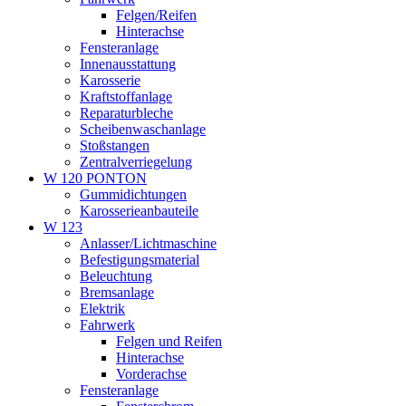
Felgen/Reifen
Hinterachse
Fensteranlage
Innenausstattung
Karosserie
Kraftstoffanlage
Reparaturbleche
Scheibenwaschanlage
Stoßstangen
Zentralverriegelung
W 120 PONTON
Gummidichtungen
Karosserieanbauteile
W 123
Anlasser/Lichtmaschine
Befestigungsmaterial
Beleuchtung
Bremsanlage
Elektrik
Fahrwerk
Felgen und Reifen
Hinterachse
Vorderachse
Fensteranlage