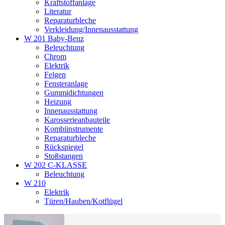
Kraftstoffanlage
Literatur
Reparaturbleche
Verkleidung/Innenausstattung
W 201 Baby-Benz
Beleuchtung
Chrom
Elektrik
Felgen
Fensteranlage
Gummidichtungen
Heizung
Innenausstattung
Karosserieanbauteile
Kombiinstrumente
Reparaturbleche
Rückspiegel
Stoßstangen
W 202 C-KLASSE
Beleuchtung
W 210
Elektrik
Türen/Hauben/Kotflügel