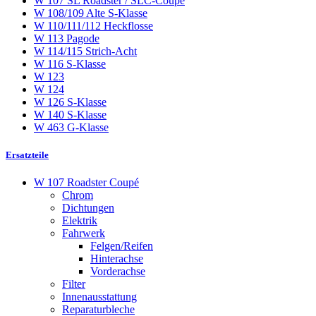
W 107 SL Roadster / SLC-Coupé
W 108/109 Alte S-Klasse
W 110/111/112 Heckflosse
W 113 Pagode
W 114/115 Strich-Acht
W 116 S-Klasse
W 123
W 124
W 126 S-Klasse
W 140 S-Klasse
W 463 G-Klasse
Ersatzteile
W 107 Roadster Coupé
Chrom
Dichtungen
Elektrik
Fahrwerk
Felgen/Reifen
Hinterachse
Vorderachse
Filter
Innenausstattung
Reparaturbleche