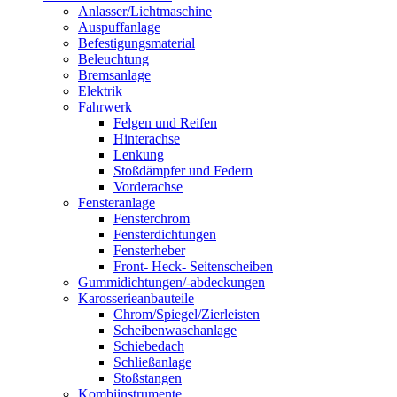
Anlasser/Lichtmaschine
Auspuffanlage
Befestigungsmaterial
Beleuchtung
Bremsanlage
Elektrik
Fahrwerk
Felgen und Reifen
Hinterachse
Lenkung
Stoßdämpfer und Federn
Vorderachse
Fensteranlage
Fensterchrom
Fensterdichtungen
Fensterheber
Front- Heck- Seitenscheiben
Gummidichtungen/-abdeckungen
Karosserieanbauteile
Chrom/Spiegel/Zierleisten
Scheibenwaschanlage
Schiebedach
Schließanlage
Stoßstangen
Kombiinstrumente