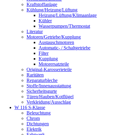
Kraftstoffanlage
Kühlung/Heizung/Lüftung
Heizung/Lüftung/Klimaanlage
Kühler
Wasserpumpen/Thermostat
Literatur
Motoren/Getriebe/Kupplung
Austauschmotoren
Automatic- / Schaltgetriebe
Filter
Kupplung
Motorersatzteile
Original-Karosserieteile
Raritäten
Reparaturbleche
Stoffe/Innenausstattung
Sicherheitsgurte
Türen/Hauben/Kotflügel
Verkleidung/Ausschlag
W 116 S-Klasse
Beleuchtung
Chrom
Dichtungen
Elektrik
Fahrwerk