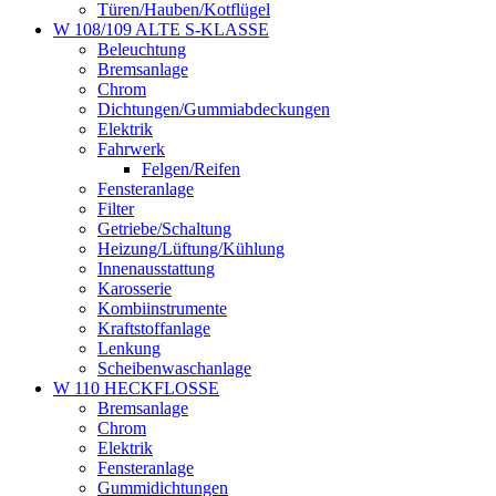
Türen/Hauben/Kotflügel
W 108/109 ALTE S-KLASSE
Beleuchtung
Bremsanlage
Chrom
Dichtungen/Gummiabdeckungen
Elektrik
Fahrwerk
Felgen/Reifen
Fensteranlage
Filter
Getriebe/Schaltung
Heizung/Lüftung/Kühlung
Innenausstattung
Karosserie
Kombiinstrumente
Kraftstoffanlage
Lenkung
Scheibenwaschanlage
W 110 HECKFLOSSE
Bremsanlage
Chrom
Elektrik
Fensteranlage
Gummidichtungen