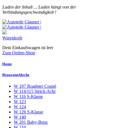
Laden der Inhalt ...
Laden hängt von der
Verbindungsgeschwindigkeit !
Warenkorb
Dein Einkaufswagen ist leer
Zum Online-Shop
Home
Reparaturbleche
W 107 Roadster Coupé
W 114/115 Strich-Acht
W 116 S-Klasse
W 123
W 124
W 126 S-Klasse
W 140
W 201 Baby-Benz
W 210