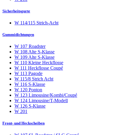
Sicherheitsgurte
W 114/115 Strich-Acht
Gummidichtungen
W 107 Roadster
W 108 Alte S-Klasse
W 109 Alte S-Klasse
W 110 Kleine Heckflosse
W 111 Heckflosse Coupé
W 113 Pagode
W 115/8 Strich Acht
W 116 S-Klasse
W 120 Ponton
W 123 Limousine/Kombi/Coupé
W 124 Limousine/T-Modell
W 126 S-Klasse
W 201
Front- und Heckscheiben