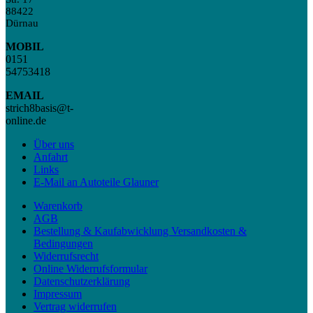
88422
Dürnau
MOBIL
0151
54753418
EMAIL
strich8basis@t-
online.de
Über uns
Anfahrt
Links
E-Mail an Autoteile Glauner
Warenkorb
AGB
Bestellung & Kaufabwicklung Versandkosten &
Bedingungen
Widerrufsrecht
Online Widerrufsformular
Datenschutzerklärung
Impressum
Vertrag widerrufen