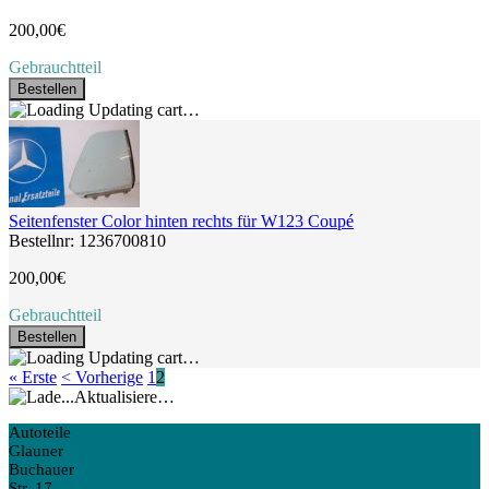
200,00€
Gebrauchtteil
Bestellen
Updating cart…
Seitenfenster Color hinten rechts für W123 Coupé
Bestellnr: 1236700810
200,00€
Gebrauchtteil
Bestellen
Updating cart…
« Erste
< Vorherige
1
2
Aktualisiere…
Autoteile
Glauner
Buchauer
Str. 17