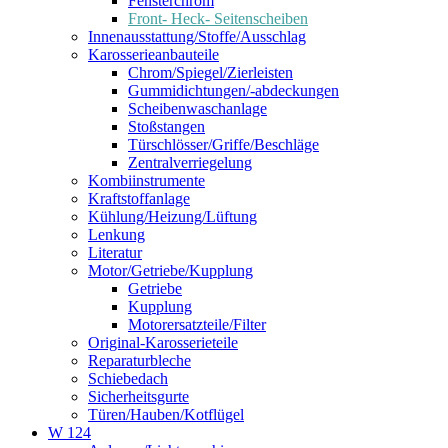
Fensterchrom
Front- Heck- Seitenscheiben
Innenausstattung/Stoffe/Ausschlag
Karosserieanbauteile
Chrom/Spiegel/Zierleisten
Gummidichtungen/-abdeckungen
Scheibenwaschanlage
Stoßstangen
Türschlösser/Griffe/Beschläge
Zentralverriegelung
Kombiinstrumente
Kraftstoffanlage
Kühlung/Heizung/Lüftung
Lenkung
Literatur
Motor/Getriebe/Kupplung
Getriebe
Kupplung
Motorersatzteile/Filter
Original-Karosserieteile
Reparaturbleche
Schiebedach
Sicherheitsgurte
Türen/Hauben/Kotflügel
W 124