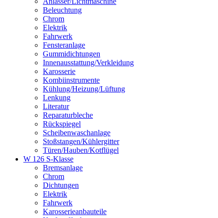
Anlasser/Lichtmaschine
Beleuchtung
Chrom
Elektrik
Fahrwerk
Fensteranlage
Gummidichtungen
Innenausstattung/Verkleidung
Karosserie
Kombiinstrumente
Kühlung/Heizung/Lüftung
Lenkung
Literatur
Reparaturbleche
Rückspiegel
Scheibenwaschanlage
Stoßstangen/Kühlergitter
Türen/Hauben/Kotflügel
W 126 S-Klasse
Bremsanlage
Chrom
Dichtungen
Elektrik
Fahrwerk
Karosserieanbauteile