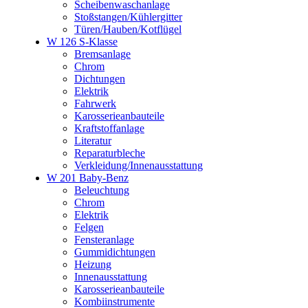
Scheibenwaschanlage
Stoßstangen/Kühlergitter
Türen/Hauben/Kotflügel
W 126 S-Klasse
Bremsanlage
Chrom
Dichtungen
Elektrik
Fahrwerk
Karosserieanbauteile
Kraftstoffanlage
Literatur
Reparaturbleche
Verkleidung/Innenausstattung
W 201 Baby-Benz
Beleuchtung
Chrom
Elektrik
Felgen
Fensteranlage
Gummidichtungen
Heizung
Innenausstattung
Karosserieanbauteile
Kombiinstrumente