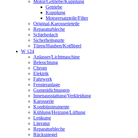
Motor/Getriebe/Kupplung
Getriebe
Kupplung
Motorersatzteile/Filter
Original-Karosserieteile
Reparaturbleche
Schiebedach
Sicherheitsgurte
Türen/Hauben/Kotflügel
W 124
Anlasser/Lichtmaschine
Beleuchtung
Chrom
Elektrik
Fahrwerk
Fensteranlage
Gummidichtungen
Innenausstattung/Verkleidung
Karosserie
Kombiinstrumente
Kühlung/Heizung/Lüftung
Lenkung
Literatur
Reparaturbleche
Rückspiegel