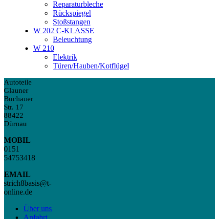
Reparaturbleche
Rückspiegel
Stoßstangen
W 202 C-KLASSE
Beleuchtung
W 210
Elektrik
Türen/Hauben/Kotflügel
Autoteile
Glauner
Buchauer
Str. 17
88422
Dürnau
MOBIL
0151
54753418
EMAIL
strich8basis@t-
online.de
Über uns
Anfahrt