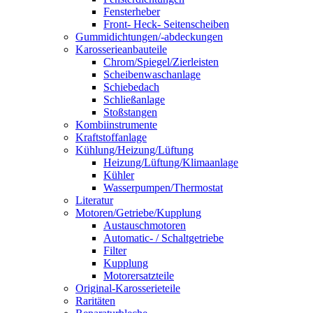
Fensterheber
Front- Heck- Seitenscheiben
Gummidichtungen/-abdeckungen
Karosserieanbauteile
Chrom/Spiegel/Zierleisten
Scheibenwaschanlage
Schiebedach
Schließanlage
Stoßstangen
Kombiinstrumente
Kraftstoffanlage
Kühlung/Heizung/Lüftung
Heizung/Lüftung/Klimaanlage
Kühler
Wasserpumpen/Thermostat
Literatur
Motoren/Getriebe/Kupplung
Austauschmotoren
Automatic- / Schaltgetriebe
Filter
Kupplung
Motorersatzteile
Original-Karosserieteile
Raritäten