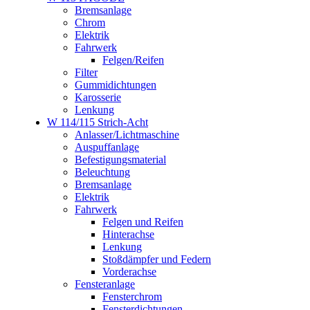
Bremsanlage
Chrom
Elektrik
Fahrwerk
Felgen/Reifen
Filter
Gummidichtungen
Karosserie
Lenkung
W 114/115 Strich-Acht
Anlasser/Lichtmaschine
Auspuffanlage
Befestigungsmaterial
Beleuchtung
Bremsanlage
Elektrik
Fahrwerk
Felgen und Reifen
Hinterachse
Lenkung
Stoßdämpfer und Federn
Vorderachse
Fensteranlage
Fensterchrom
Fensterdichtungen