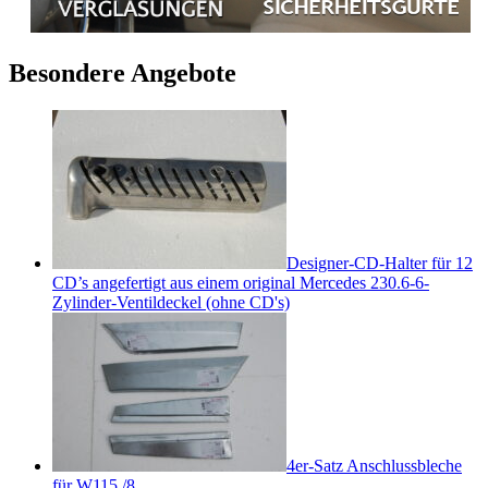
Besondere Angebote
Designer-CD-Halter für 12
CD’s angefertigt aus einem original Mercedes 230.6-6-
Zylinder-Ventildeckel (ohne CD's)
4er-Satz Anschlussbleche
für W115 /8