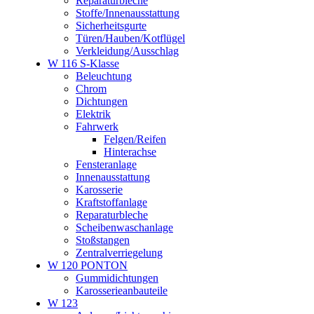
Reparaturbleche
Stoffe/Innenausstattung
Sicherheitsgurte
Türen/Hauben/Kotflügel
Verkleidung/Ausschlag
W 116 S-Klasse
Beleuchtung
Chrom
Dichtungen
Elektrik
Fahrwerk
Felgen/Reifen
Hinterachse
Fensteranlage
Innenausstattung
Karosserie
Kraftstoffanlage
Reparaturbleche
Scheibenwaschanlage
Stoßstangen
Zentralverriegelung
W 120 PONTON
Gummidichtungen
Karosserieanbauteile
W 123