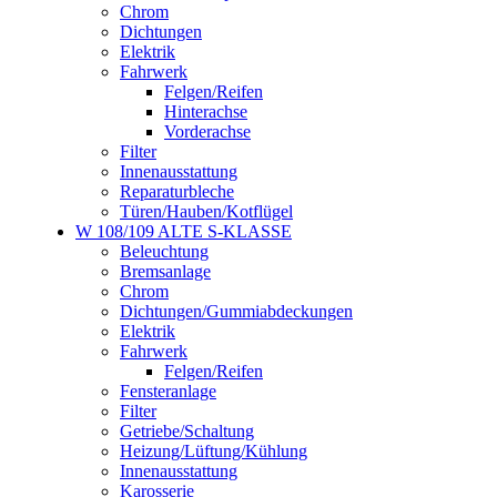
Chrom
Dichtungen
Elektrik
Fahrwerk
Felgen/Reifen
Hinterachse
Vorderachse
Filter
Innenausstattung
Reparaturbleche
Türen/Hauben/Kotflügel
W 108/109 ALTE S-KLASSE
Beleuchtung
Bremsanlage
Chrom
Dichtungen/Gummiabdeckungen
Elektrik
Fahrwerk
Felgen/Reifen
Fensteranlage
Filter
Getriebe/Schaltung
Heizung/Lüftung/Kühlung
Innenausstattung
Karosserie