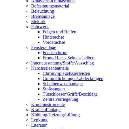
Anlasser/Lichtmaschine
Befestigungsmaterial
Beleuchtung
Bremsanlage
Elektrik
Fahrwerk
Felgen und Reifen
Hinterachse
Vorderachse
Fensteranlage
Fensterchrom
Front- Heck- Seitenscheiben
Innenausstattung/Stoffe/Ausschlag
Karosserieanbauteile
Chrom/Spiegel/Zierleisten
Gummidichtungen/-abdeckungen
Scheibenwaschanlage
Stoßstangen
Türschlösser/Griffe/Beschläge
Zentralverriegelung
Kombiinstrumente
Kraftstoffanlage
Kühlung/Heizung/Lüftung
Lenkung
Literatur