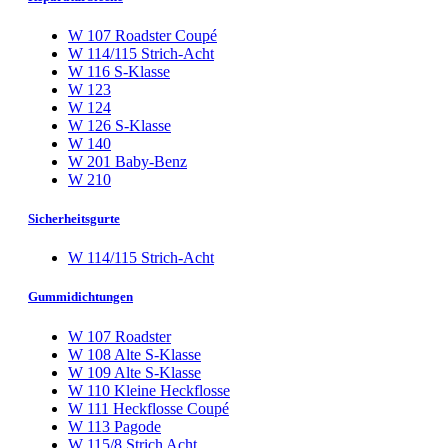
W 107 Roadster Coupé
W 114/115 Strich-Acht
W 116 S-Klasse
W 123
W 124
W 126 S-Klasse
W 140
W 201 Baby-Benz
W 210
Sicherheitsgurte
W 114/115 Strich-Acht
Gummidichtungen
W 107 Roadster
W 108 Alte S-Klasse
W 109 Alte S-Klasse
W 110 Kleine Heckflosse
W 111 Heckflosse Coupé
W 113 Pagode
W 115/8 Strich Acht