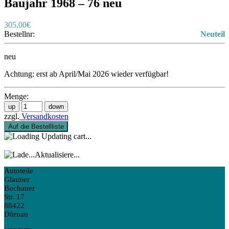
Baujahr 1968 – 76 neu
305,00€
Bestellnr:
Neuteil
neu
Achtung: erst ab April/Mai 2026 wieder verfügbar!
Menge:
zzgl.
Versandkosten
Auf die Bestellliste
Updating cart...
Aktualisiere...
Autoteile
Glauner
Buchauer
Str. 17
88422
Dürnau