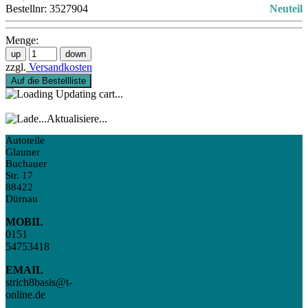
Bestellnr:
3527904
Neuteil
Menge:
zzgl.
Versandkosten
Auf die Bestellliste
Updating cart...
Aktualisiere...
Autoteile
Glauner
Buchauer
Str. 17
88422
Dürnau
MOBIL
0151
54753418
EMAIL
strich8basis@t-
online.de