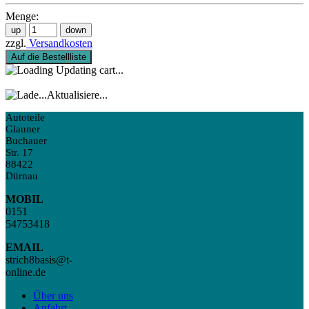
Menge:
zzgl.
Versandkosten
Auf die Bestellliste
Updating cart...
Aktualisiere...
Autoteile
Glauner
Buchauer
Str. 17
88422
Dürnau
MOBIL
0151
54753418
EMAIL
strich8basis@t-
online.de
Über uns
Anfahrt