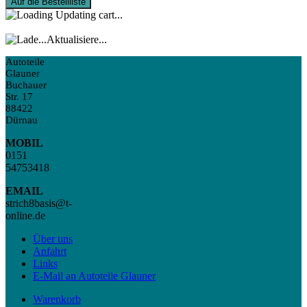
Auf die Bestellliste
Updating cart...
Aktualisiere...
Autoteile
Glauner
Buchauer
Str. 17
88422
Dürnau
MOBIL
0151
54753418
EMAIL
strich8basis@t-
online.de
Über uns
Anfahrt
Links
E-Mail an Autoteile Glauner
Warenkorb