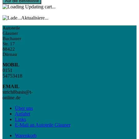
Auf die Bestellliste
Updating cart...
Aktualisiere...
Autoteile
Glauner
Buchauer
Str. 17
88422
Dürnau
MOBIL
0151
54753418
EMAIL
strich8basis@t-
online.de
Über uns
Anfahrt
Links
E-Mail an Autoteile Glauner
Warenkorb