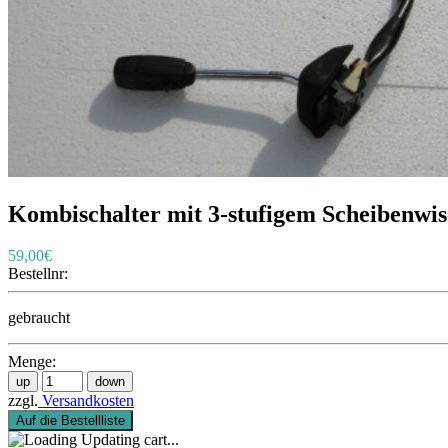
Kombischalter mit 3-stufigem Scheibenwi
59,00€
Bestellnr:
gebraucht
Menge:
zzgl.
Versandkosten
Auf die Bestellliste
Updating cart...