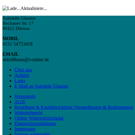
Aktualisiere...
Autoteile Glauner
Buchauer Str. 17
88422 Dürnau
MOBIL
0151 54753418
EMAIL
strich8basis@t-online.de
Über uns
Anfahrt
Links
E-Mail an Autoteile Glauner
Warenkorb
AGB
Bestellung & Kaufabwicklung Versandkosten & Bedingungen
Widerrufsrecht
Online Widerrufsformular
Datenschutzerklärung
Impressum
Vertrag widerrufen