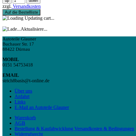
zzgl.
Versandkosten
Auf die Bestellliste
Updating cart...
Aktualisiere...
Autoteile Glauner
Buchauer Str. 17
88422 Dürnau
MOBIL
0151 54753418
EMAIL
strich8basis@t-online.de
Über uns
Anfahrt
Links
E-Mail an Autoteile Glauner
Warenkorb
AGB
Bestellung & Kaufabwicklung Versandkosten & Bedingungen
Widerrufsrecht